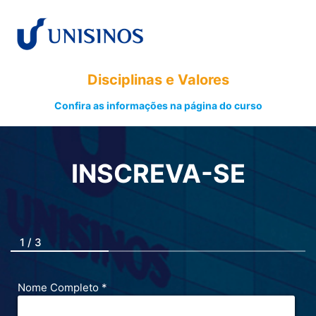
Disciplinas e Valores
Confira as informações na página do curso
INSCREVA-SE
1 / 3
Nome Completo *